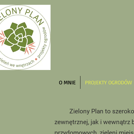
ZIELONY 
Damian Br
architekt 
O MNIE
PROJEKTY OGRODÓW
Zielony Plan to szeroko roz
zewnętrznej, jak i wewnątrz
przydomowych, zieleni miejsk