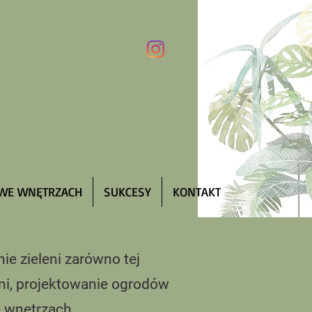
 WE WNĘTRZACH
SUKCESY
KONTAKT
e zieleni zarówno tej
eni, projektowanie ogrodów
e wnętrzach.