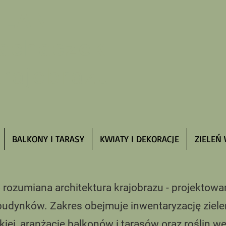
PLAN
achaczek
krajobrazu
BALKONY I TARASY
KWIATY I DEKORACJE
ZIELEŃ
umiana architektura krajobrazu - projektowani
 budynków. Zakres obejmuje inwentaryzację ziel
iej, aranżację balkonów i tarasów oraz roślin w